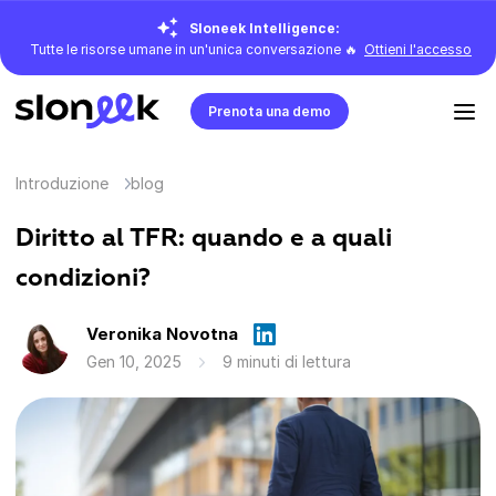
Sloneek Intelligence:
Tutte le risorse umane in un'unica conversazione 🔥
Ottieni l'accesso
Prenota una demo
Introduzione
blog
Diritto al TFR: quando e a quali
condizioni?
Veronika Novotna
Gen 10, 2025
9 minuti di lettura