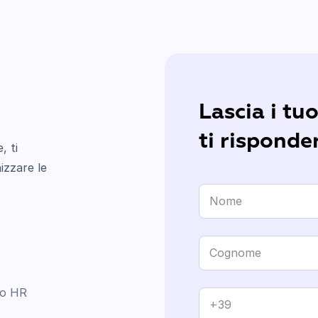
Lascia i tuo
ti rispond
, ti
izzare le
uo HR