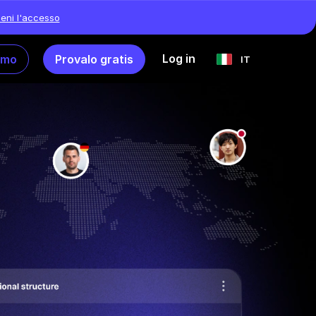
ieni l'accesso
Log in
emo
Provalo gratis
IT