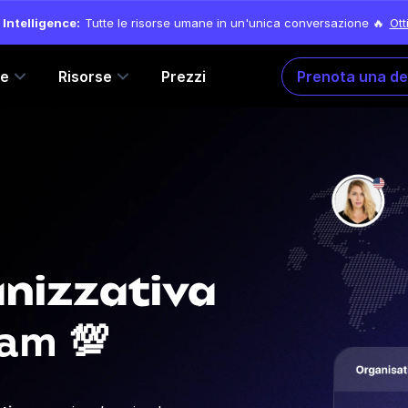
Intelligence:
Tutte le risorse umane in un'unica conversazione 🔥
Ott
ne
Risorse
Prezzi
Prenota una d
anizzativa
eam 💯