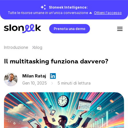
Sloneek Intelligence:
Tutte le risorse umane in un'unica conversazione 🔥
Ottieni l'accesso
Prenota una demo
Introduzione
blog
Il multitasking funziona davvero?
Milan Rataj
Gen 10, 2025
5 minuti di lettura