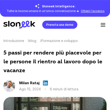
Sloneek Intelligence:
Tutte le risorse umane in un'unica conversazione 🔥
Ottieni l'accesso
Prenota una demo
Introduzione
blog
Formazione e sviluppo
5 passi per rendere più piacevole per
le persone il rientro al lavoro dopo le
vacanze
Milan Rataj
Ago 15, 2024
6 minuti di lettura