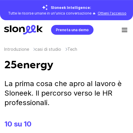
Sloneek Intelligence:
Tutte le risorse umane in un'unica conversazione 🔥
Ottieni l'accesso
Prenota una demo
Introduzione
casi di studio
Tech
25energy
La prima cosa che apro al lavoro è
Sloneek. Il percorso verso le HR
professionali.
10 su 10