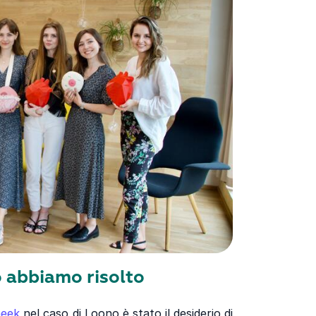
o abbiamo risolto
neek
nel caso di Loono è stato il desiderio di