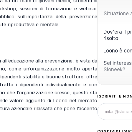
 da un team di giovani medici, studenti di
workshop, sessioni di formazione e webinar
Situazione 
bblico sull’importanza della prevenzione
ute riproduttiva e mentale.
Dov'era il 
risolto
Loono è con
 all’educazione alla prevenzione, è vista da
Sei interess
ono, come un’organizzazione molto aperta
Sloneek?
ipendenti stabilità e buone strutture, oltre
 Tratta i dipendenti individualmente e con
no che l’organizzazione cresce, questo sta
ISCRIVITI E NO
ande valore aggiunto di Loono nel mercato
ultura aziendale rilassata che pone l’accento
CONDIVIDI L'AR