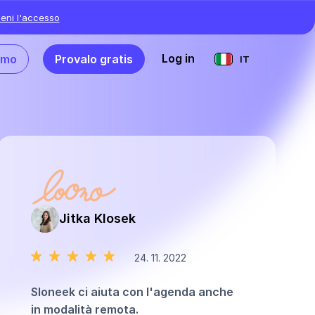
ieni l'accesso
Log in
emo
Provalo gratis
IT
Jitka Klosek
24. 11. 2022
Sloneek ci aiuta con l'agenda anche
in modalità remota.