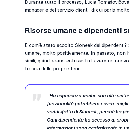
Durante tutto il processo, Lucia Tomašovičová
manager e del servizio clienti, di cui parla mol
Risorse umane e dipendenti s
E com’è stato accolto Sloneek dai dipendenti? 
umane, molto
positivamente.
In passato, non 
simili, quindi erano entusiasti di avere un nuo
traccia delle proprie ferie.
“Ho esperienza anche con altri sistem
funzionalità potrebbero essere migli
soddisfatta di Sloneek, perch
é
ha pi
Ogni dipendente ha accesso ai propri 
informazioni sono centralizzate in un