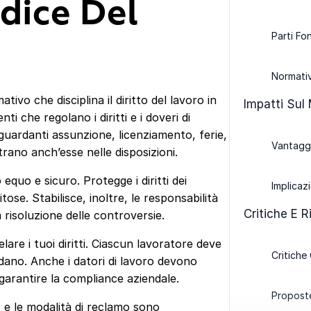
odice Del
Parti Fo
Normativ
ivo che disciplina il diritto del lavoro in
Impatti Sul
i che regolano i diritti e i doveri di
iguardanti assunzione, licenziamento, ferie,
Vantaggi
entrano anch’esse nelle disposizioni.
equo e sicuro. Protegge i diritti dei
Implicaz
tose. Stabilisce, inoltre, le responsabilità
Critiche E 
a risoluzione delle controversie.
lare i tuoi diritti. Ciascun lavoratore deve
Critiche
dano. Anche i datori di lavoro devono
 garantire la compliance aziendale.
Proposte
e, e le modalità di reclamo sono