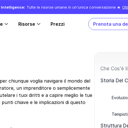
Intelligence:
Tutte le risorse umane in un'unica conversazione 🔥
Ott
ne
Risorse
Prezzi
Prenota una d
Che Cos'è I
Storia Del 
per chiunque voglia navigare il mondo del
oratore, un imprenditore o semplicemente
lare i tuoi diritti e a capire meglio le tue
Evoluzi
 punti chiave e le implicazioni di questo
Tempisti
Struttura D