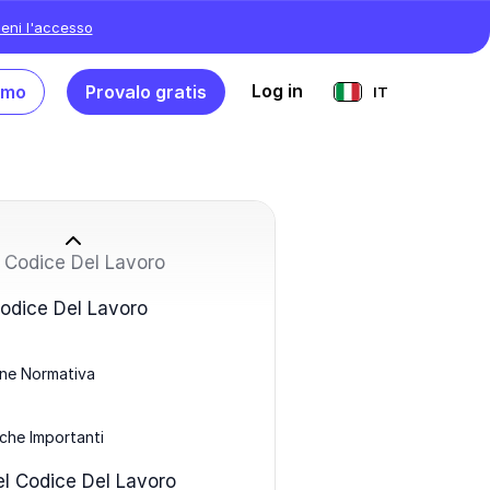
ieni l'accesso
Log in
emo
Provalo gratis
IT
l Codice Del Lavoro
Codice Del Lavoro
one Normativa
che Importanti
el Codice Del Lavoro