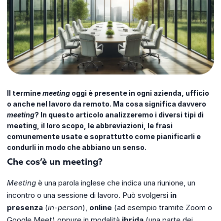
Il termine
meeting
oggi è presente in ogni azienda, ufficio
o anche nel lavoro da remoto. Ma cosa significa davvero
meeting
? In questo articolo analizzeremo i diversi tipi di
meeting, il loro scopo, le abbreviazioni, le frasi
comunemente usate e soprattutto come pianificarli e
condurli in modo che abbiano un senso.
Che cos’è un meeting?
Meeting
è una parola inglese che indica una riunione, un
incontro o una sessione di lavoro. Può svolgersi
in
presenza
(
in-person
),
online
(ad esempio tramite Zoom o
Google Meet) oppure in modalità
ibrida
(una parte dei