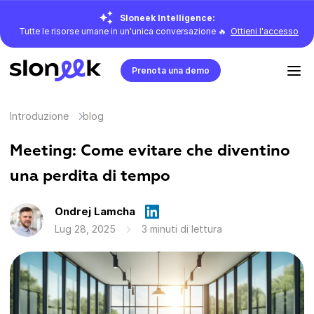
Sloneek Intelligence:
Tutte le risorse umane in un'unica conversazione 🔥
Ottieni l'accesso
Prenota una demo
Introduzione
blog
Meeting: Come evitare che diventino
una perdita di tempo
Ondrej Lamcha
Lug 28, 2025
3 minuti di lettura