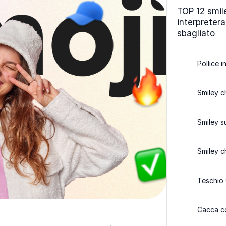
TOP 12 smil
interpreter
sbagliato
Pollice i
Smiley c
Smiley s
Smiley c
Teschio 
Cacca co