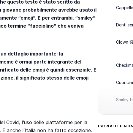
che questo testo è stato scritto da
Cappelli
iù giovane probabilmente avrebbe usato il
amente “emoji”. E per entrambi, “smiley”
Denti ser
tico termine “facciolino” che veniva
Clown 
 un dettaglio importante: la
 meme è ormai parte integrante del
Checkma
nificato delle emoji è quindi essenziale. E
one, il significato stesso delle emoji
Cuoricini
Smiley tr
 Covid, l’uso delle piattaforme per la
ISCRIVITI E NO
. E anche l’Italia non ha fatto eccezione.