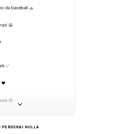
no da baseball 🧢
rati 😬

rk ✅
 ❤️
iste 😔
N PERDERAI NULLA