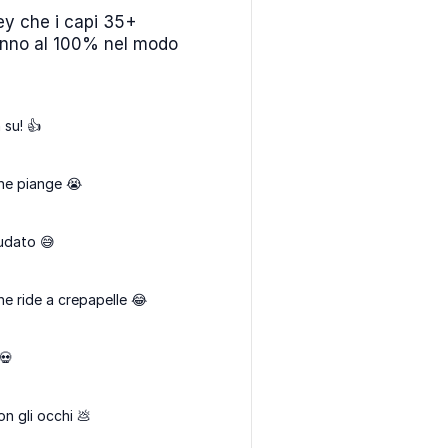
ey che i capi 35+
anno al 100% nel modo
n su! 👍
he piange 😭
udato 😅
he ride a crepapelle 😂
💀
n gli occhi 💩