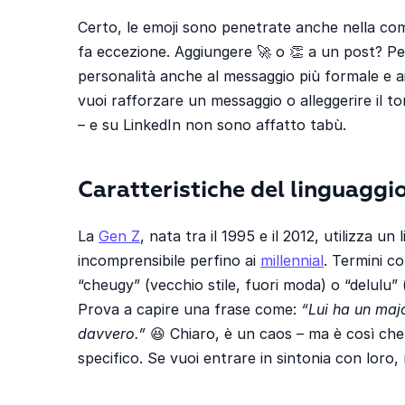
Certo, le emoji sono penetrate anche nella co
fa eccezione. Aggiungere 🚀 o 👏 a un post? P
personalità anche al messaggio più formale e 
vuoi rafforzare un messaggio o alleggerire il 
– e su LinkedIn non sono affatto tabù.
Caratteristiche del linguaggi
La
Gen Z
, nata tra il 1995 e il 2012, utilizza 
incomprensibile perfino ai
millennial
. Termini co
“cheugy” (vecchio stile, fuori moda) o “delulu” 
Prova a capire una frase come:
“Lui ha un majo
davvero.”
😆 Chiaro, è un caos – ma è così che
specifico. Se vuoi entrare in sintonia con loro, 