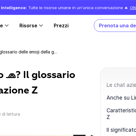
Intelligence:
Tutte le risorse umane in un'unica conversazione 🔥
Ott
ne
Risorse
Prezzi
Prenota una d
Cosa significano 💀, 👍 o 🧢? Il glossario delle emoji della generazione Z
o 🧢? Il glossario
Le chat azi
azione Z
Anche su Li
Caratteristi
 di lettura
Z
Il significat