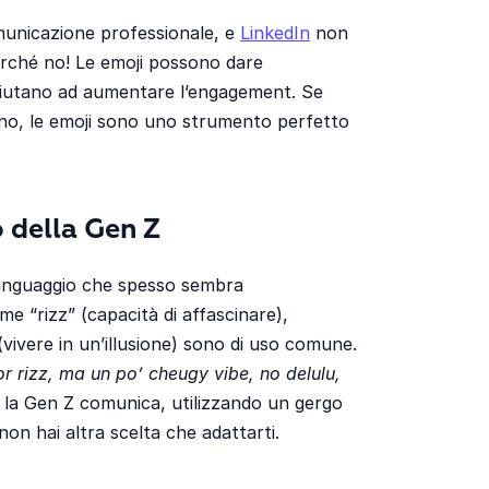
municazione professionale, e
LinkedIn
non
erché no! Le emoji possono dare
aiutano ad aumentare l’engagement. Se
tono, le emoji sono uno strumento perfetto
o della Gen Z
un linguaggio che spesso sembra
me “rizz” (capacità di affascinare),
(vivere in un’illusione) sono di uso comune.
r rizz, ma un po’ cheugy vibe, no delulu,
 la Gen Z comunica, utilizzando un gergo
non hai altra scelta che adattarti.