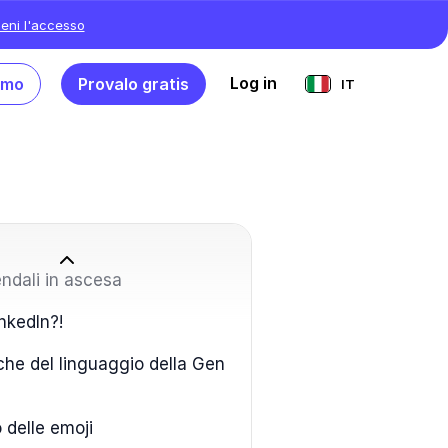
ieni l'accesso
Log in
emo
Provalo gratis
IT
endali in ascesa
nkedIn?!
che del linguaggio della Gen
o delle emoji