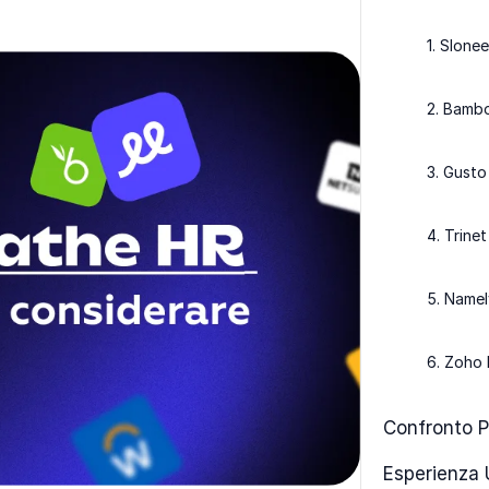
1. Slone
2. Bamb
3. Gusto
4. Trinet
5. Namel
6. Zoho
Confronto P
Esperienza 