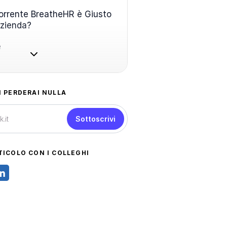
rrente BreatheHR è Giusto
Azienda?
e
N PERDERAI NULLA
Sottoscrivi
TICOLO CON I COLLEGHI