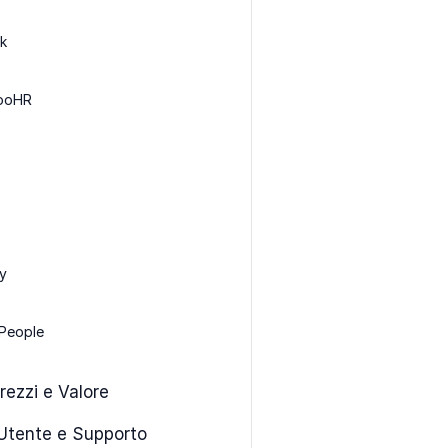
ek
ooHR
y
 People
rezzi e Valore
Utente e Supporto