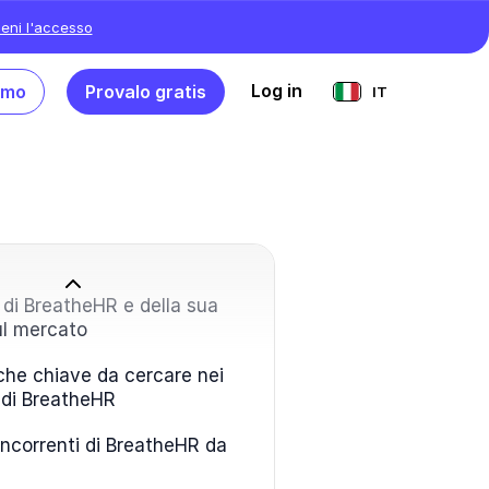
ieni l'accesso
Log in
emo
Provalo gratis
IT
di BreatheHR e della sua
ul mercato
iche chiave da cercare nei
 di BreatheHR
oncorrenti di BreatheHR da