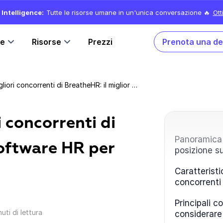
Intelligence:
Tutte le risorse umane in un'unica conversazione 🔥
Ott
ne
Risorse
Prezzi
Prenota una d
Confronto tra i migliori concorrenti di BreatheHR: il miglior software HR per aziende in crescita
i concorrenti di
Panoramica 
software HR per
posizione s
Caratterist
concorrenti
Principali c
nuti di lettura
considerare