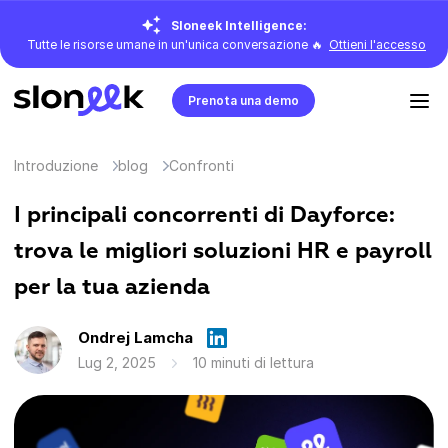
Sloneek Intelligence:
Tutte le risorse umane in un'unica conversazione 🔥
Ottieni l'accesso
Prenota una demo
Introduzione
blog
Confronti
I principali concorrenti di Dayforce:
trova le migliori soluzioni HR e payroll
per la tua azienda
Ondrej Lamcha
Lug 2, 2025
10 minuti di lettura