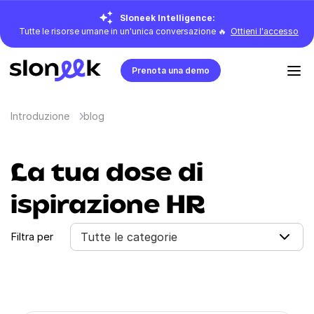
Sloneek Intelligence:
Tutte le risorse umane in un'unica conversazione 🔥
Ottieni l'accesso
Prenota una demo
Introduzione
blog
La tua dose di
ispirazione HR
Filtra per
Tutte le categorie