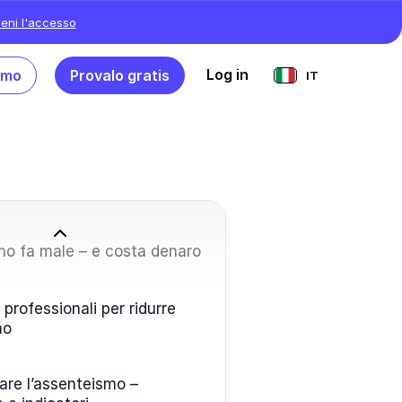
ieni l'accesso
Log in
emo
Provalo gratis
IT
mo fa male – e costa denaro
 professionali per ridurre
mo
re l’assenteismo –