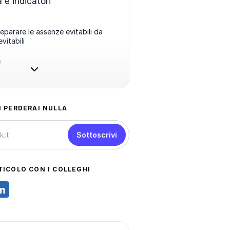
 e indicatori
eparare le assenze evitabili da
evitabili
e
N PERDERAI NULLA
Sottoscrivi
TICOLO CON I COLLEGHI