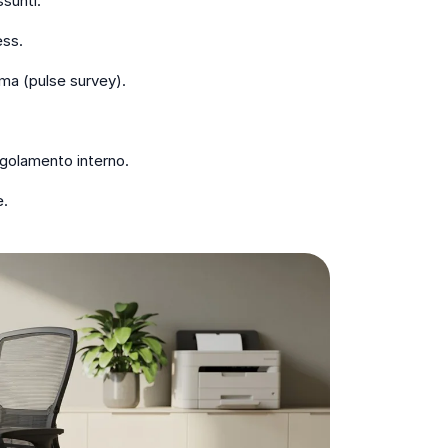
sunti.
ess.
ima (pulse survey).
egolamento interno.
e.