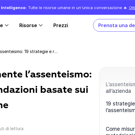
Intelligence:
Tutte le risorse umane in un'unica conversazione 🔥
Ott
ne
Risorse
Prezzi
Prenota una d
Come gestire efficacemente l’assenteismo: 19 strategie e raccomandazioni basate sui dati per le risorse umane
ente l’assenteismo:
L’assenteis
ndazioni basate sui
all’azienda
ne
19 strategie
l’assenteis
ti di lettura
Come misura