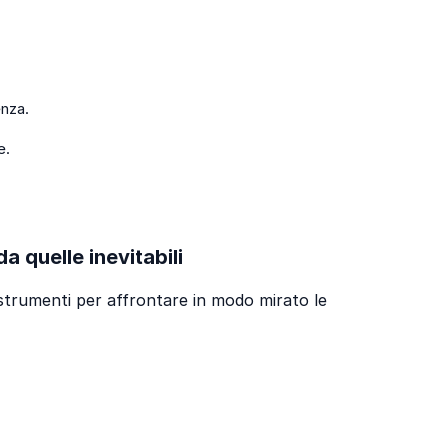
enza.
e.
a quelle inevitabili
R strumenti per affrontare in modo mirato le