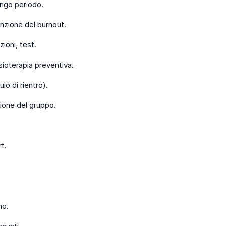
ungo periodo.
nzione del burnout.
ioni, test.
sioterapia preventiva.
uio di rientro).
ione del gruppo.
t.
mo.