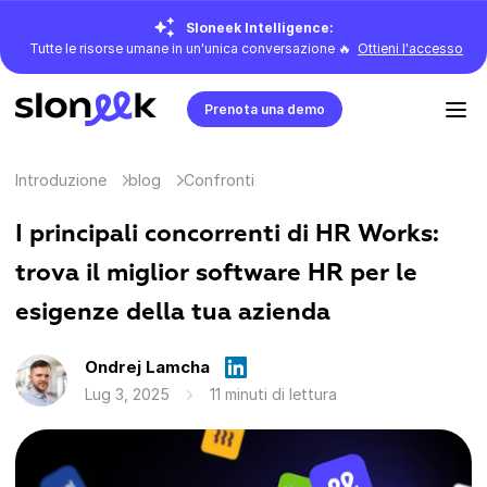
Sloneek Intelligence:
Tutte le risorse umane in un'unica conversazione 🔥
Ottieni l'accesso
Prenota una demo
Introduzione
blog
Confronti
I principali concorrenti di HR Works:
trova il miglior software HR per le
esigenze della tua azienda
Ondrej Lamcha
Lug 3, 2025
11 minuti di lettura